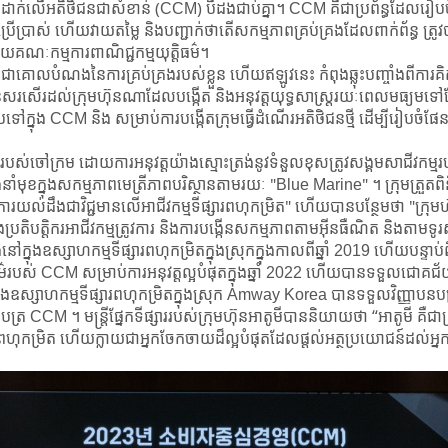
ទុកដាក់លើអតិថិជនជាសំខាន់ (CCM) បីដងជាប់គ្នា។ CCM គឺជាប្រព័ន្ធ​ដែលរៀ
ប្រើប្រាស់ ហើយវាយតម្លៃ និងបញ្ជាក់ថាតើសកម្មភាព​គ្រប់គ្រងដែលពាក់ព័ន្ធ ត្រូវ
ោយ​គណៈកម្មការពាណិជ្ជកម្មយុត្តិធម៌។
គោលបំណងនៃការគ្រប់គ្រងរបស់ខ្លួន ហើយឥឡូវនេះ កំពុងឆ្លុះបញ្ចាំង​ពីការគិត​ដ
ានសរសើរ​ដល់​ក្រុមហ៊ុន​ណា​ដែល​បង្កើត និង​អនុវត្តយុទ្ធសាស្ត្ររយៈពេលមធ្យម​ទៅ​វ
​ក្នុង CCM និង សម្រាប់ការ​បង្កើត​ក្រុមធ្វើ​ដំណើរ​អតិថិជន​ថ្មី ដើម្បីរៀបចំ​ផែនទ
់ចៅក្រម ដោយការ​អនុវត្តយ៉ាងស្មោះត្រង់នូវ​ទំនួលខុស​ត្រូវ​សង្គម​សាជីវកម្មរប
នាំមុខក្នុងសកម្មភាពមេត្រីភាព​បរិស្ថានតាមរយៈ "Blue Marine" ។ ក្រុមត្រួតពិន
ារយល់ដឹងជាវិជ្ជមាន​លើ​អាជីវកម្ម​ទីផ្សារពហុកម្រិត" ហើយបានបន្ថែមថា "ក្រុមហ
តិបត្តិករអាជីវកម្ម​ត្រូវការ និង​ការ​បង្កើន​សកម្មភាពតាម​អ៊ីនធឺណិត និងតាម​ទូរស
្នុងឧស្សាហកម្ម​ទីផ្សារពហុកម្រិត​ក្នុងស្រុកក្នុងកាលពី​ឆ្នាំ 2019 ហើយបន្ទាប់
តិធម៌របស់ CCM សម្រាប់​ការអនុវត្តល្អបំផុតក្នុងឆ្នាំ 2022 ហើយបានទទួល​ជ
ៅក្នុងឧស្សាហកម្មទីផ្សារពហុកម្រិតក្នុងស្រុក Amway Korea បានទទួលវិញ្ញាបនបត
ញ្ញាបនបត្រ CCM ។ មន្ត្រីផ្នែកទីផ្សាររបស់ក្រុមហ៊ុនអាតូមីបាននិយាយថា “អាត
កម្រិត ហើយក្លាយជាអ្នកចែកចាយដ៏ល្អបំផុតដែលផ្តល់អត្ថប្រយោជន៍ដល់អ្នកប