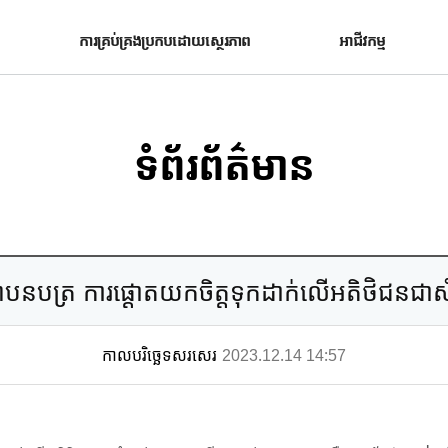
ការគ្រប់គ្រងប្រកបដោយស្ថេរភាព
អាជីវកម្ម
ទំព័រព័ត៌មាន
្ញាបនបត្រ ការផ្តោតយកចិត្តទុកដាក់លើអតិថិជនជា
កាលបរិច្ឆេទសរសេរ
2023.12.14 14:57