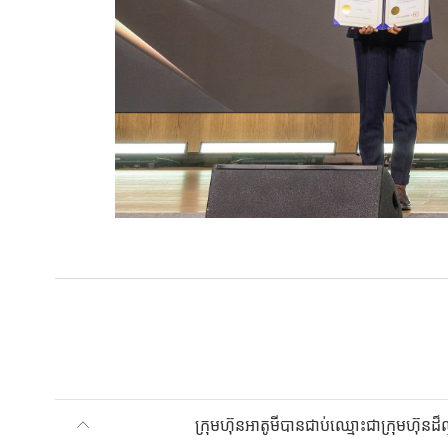
ក្រុមហ៊ុនអាតូមីបានជាប់ឈ្មោះជាក្រុមហ៊ុនដ៏ល្