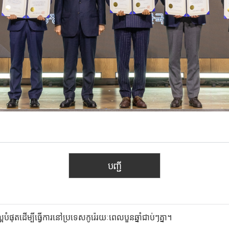
បញ្ជី
អបំផុតដើម្បីធ្វើការនៅប្រទេស​កូរ៉េរយៈពេលបួនឆ្នាំជាប់ៗគ្នា។