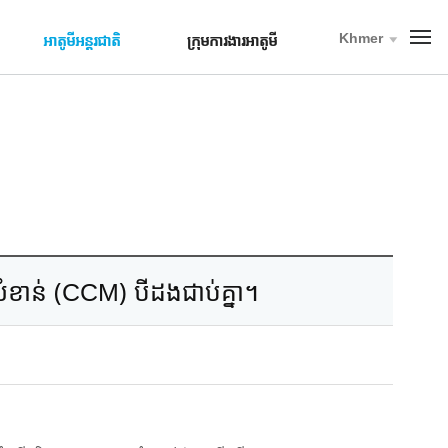
Khmer
T
អាតូមីអន្តរជាតិ
ក្រុមការងារអាតូមី
o
t
a
l
M
e
n
u
សំខាន់ (CCM) បីដងជាប់គ្នា។