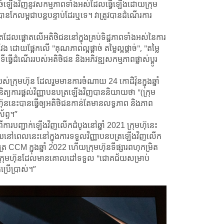
បចំឡើងវិញនូវសកម្មភាព​ទាំងអស់​ដែលធ្វើឡើងដោយ​ក្រុម
បាន​កែលម្អជា​បន្តបន្ទាប់ដែរឬទេ។ វាត្រូវបានដំណើរការ
ែលផ្តោត​លើអតិថិជន​នៅក្នុងគ្រប់ទិដ្ឋភាពទាំងអស់​នៃការ​
ែង ដោយផ្អែកលើ "គុណភាពល្អផ្តាច់ តម្លៃល្អផ្តាច់", "តម្លៃ
ី​ធ្វើដំណើរ​របស់អតិថិជន និងអភិវឌ្ឍសកម្មភាព​ផ្លាស់ប្តូរ​
ស់ក្រុមហ៊ុន ដែលរួមមានការចំណាយ 24 កោដិវ៉ុន​ក្នុងឆ្នាំ
ិត្យការ​ផ្តល់វិញ្ញាបនបត្រ​ឡើងវិញ​បាននិយាយថា "(ក្រុម
៊ុននេះ​បានធ្វើឲ្យ​អតិថិជនកាន់តែមាន​លទ្ធភាព និងភាព
័ព្ទ។”
​ពីការបញ្ជាក់ឡើងវិញ​លើកដំបូងនៅឆ្នាំ 2021 ក្រុមហ៊ុនេះ​
ោគជ័យនៅពេលនេះនៅក្នុង​ការទទួលវិញ្ញាបនបត្រឡើង​វិញលើក
្រ CCM ក្នុងឆ្នាំ 2022 ហើយក្រុមហ៊ុនទីផ្សារពហុកម្រិត
ូមី គឺជាក្រុមហ៊ុនដែលមានគោលដៅទទួល "ជោគជ័យសម្រាប់
្រើប្រាស់។”