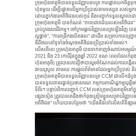
m
ក្រុមហ៊ុនអាតូមីបានទទួលវិញ្ញាបនបត្រ ការផ្តោតយកចិត្ត
ហ៊ុនមួយ ដើម្បីផ្តោត​លើអ្នកប្រើប្រាស់​តាមទស្សនៈរបស់អ្នក
y
ដោយ​ភ្នាក់ងារអតិថិជនរបស់កូរ៉េ និង​បញ្ជាក់​ទទួល​ស្គាល់ដ
.
ក្រុមហ៊ុន​អាតូមី បានកំណត់ "ភាពជោគជ័យរបស់អតិថិជន" ជា
c
គ្រប់គ្រង​សាជីវកម្ម។ ចៅក្រម​ផ្តល់វិញ្ញាបនបត្រ​ឡើងវិញ ​ប
o
ល្អផ្តាច់", "ការពង្រីក​ផលិតផល" ជាដើម សម្រាប់ការបញ្ជ្រាប​ទៅ
m
ឌីជីថល​នៅទូទាំង​ចំណុច​អតិថិជនប្រើប្រាស់​ទាំងអស់។
G
លើសពីនេះ ក្រុមហ៊ុន​អាតូមី បានទាក់ទាញចំណាប់អារម្មណ៍របស
2021 និង 23 កោដិវ៉ុនក្នុងឆ្នាំ 2022 ខណៈ​ពេល​ដែល​កំពុង
l
ហ៊ុន​​អាតូមី) ត្រូវបានគេជឿថាបានរួមចំណែកដល់ការបង្កើនក
o
ងាយស្រួល តាមរយៈការផ្តល់ព័ត៌មាន​ដែលអ្នកប្រើប្រាស់ និងប្រ
b
ក្រុមហ៊ុន​អាតូមី​បានទទួលវិញ្ញាបនបត្រ CCM ជាលើកដំបូងនៅក
a
បានទទួល​ពានរង្វាន់​ប្រធានគណៈកម្មការពាណិជ្ជកម្មយុត្
l
ទីពីរ។ បន្ទាប់ពីការបញ្ជាក់ CCM របស់ក្រុមហ៊ុន​អាតូមី​ន
ផ្សេងទៀត​ ត្រូវបានគេដឹងថាកំពុងត្រៀម​ខ្លួន​សម្រាប់វិ
M
អតិថិជន" ហើយបានបន្ថែមថា "យើងនឹងទៅលើសពីទីផ្សារពហុ
e
n
u