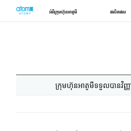
컨
h
텐
t
អំពីក្រុមហ៊ុនអាតូមី
ផលិតផល
츠
t
바
로
p
가
:
기
/
영
/
역
g
l
o
b
ក្រុមហ៊ុនអាតូមីទទួលបានវិញ
a
l
.
a
t
o