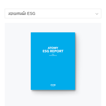
របាយការណ៍ ESG