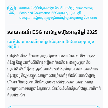
របាយការណ៍ស្ដីពីបរិស្ថាន សង្គម និងអភិបាលកិច្ច (Environmental,
Social and Governance, ESG) របស់ក្រុមហ៊ុនអាតូមី
បានទទួលពានរង្វាន់រដ្ឋមន្ត្រីក្រសួងពាណិជ្ជកម្ម ឧស្សាហកម្ម និងថាមពល
របាយការណ៍ ESG របស់ក្រុមហ៊ុនអាតូមីឆ្នាំ 2025
នេះគឺជារបាយការណ៍គ្រប់គ្រងនិរន្តរភាពដំបូងរបស់ក្រុមហ៊ុន
អាតូមី។
នៅក្នុងដំណើរការនៃការបោះពុម្ពផ្សាយរបាយការណ៍នេះ យើងបានត្រួត
ពិនិត្យ និងឆ្លុះបញ្ចាំងពីគំនិតផ្តួចផ្តើមទាក់ទងនឹង ESG ក្នុងស្រុក និង
អន្តរជាតិ ដើម្បីធ្វើការប្រាស្រ័យទាក់ទង​យ៉ាងទូលំទូលាយជាមួយភាគីពាក់
ព័ន្ធផ្សេងៗ និងរួមបញ្ចូលសកម្មភាព​ជាច្រើននៅទូទាំងវិស័យពាណិជ្ជកម្ម
បរិស្ថាន និងសង្គម។ យើងនឹងបន្តលាតត្រដាងប្រកបដោយតម្លាភាពនូវ
សកម្មភាព ការអនុវត្តជានិរន្តរភាពរបស់យើង និងខិតខំរួមរស់ជាមួយភាគីពាក់
ព័ន្ធទាំងអស់។