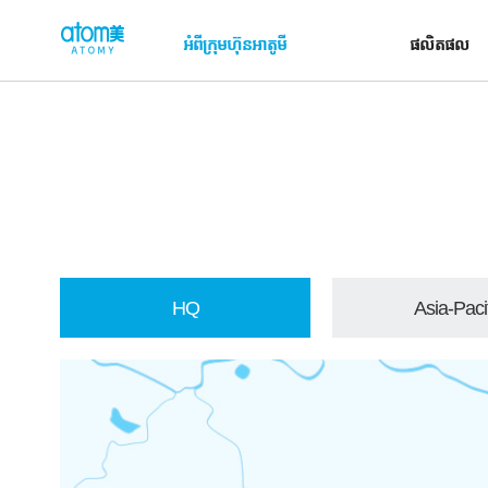
컨
h
텐
t
អំពីក្រុមហ៊ុនអាតូមី
ផលិតផល
츠
t
바
로
p
가
:
기
/
영
/
역
g
l
o
G
b
HQ
Asia-Pacif
l
a
o
l
b
.
a
a
l
t
R
o