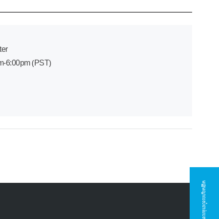
ter
am-6:00pm (PST)
មជ្ឈមណ្ឌលសំខាន់របស់ក្រុមហ៊ុន