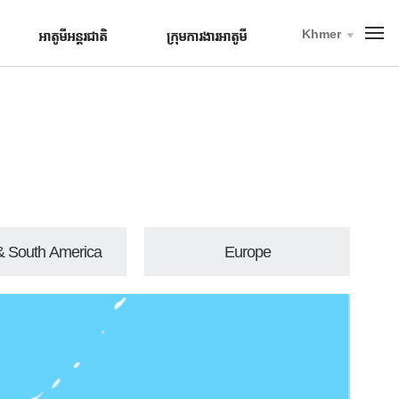
Khmer
T
អាតូមីអន្តរជាតិ
ក្រុមការងារអាតូមី
o
t
a
l
M
e
n
u
& South America
Europe