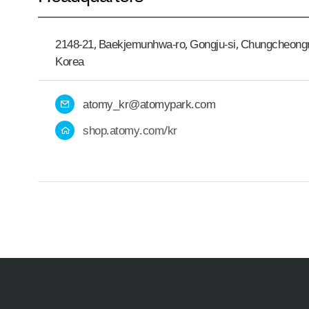
2148-21, Baekjemunhwa-ro, Gongju-si, Chungcheongn
Korea
atomy_kr@atomypark.com
E
-
shop.atomy.com/kr
H
M
o
a
m
i
e
l
p
a
g
e