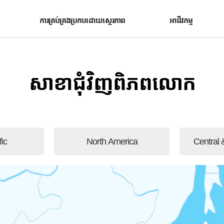
ការគ្រប់គ្រងប្រកបដោយស្ថេរភាព
អាជីវកម្ម
សាខាជុំវិញពិភពលោក
ic
North America
Central 