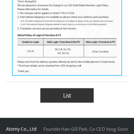
List
Atomy Co., Ltd
Founder Han-Gill Park, Co-CEO Yong-Soon