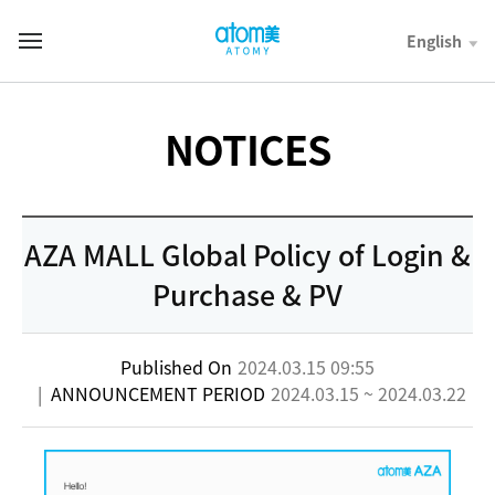
컨
텐
English
T
츠
o
바
t
로
a
가
l
NOTICES
기
M
영
e
역
n
u
AZA MALL Global Policy of Login &
Purchase & PV
Published On
2024.03.15 09:55
|
ANNOUNCEMENT PERIOD
2024.03.15 ~ 2024.03.22