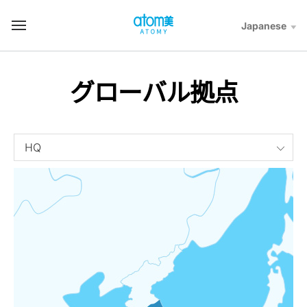
컨
텐
Japanese
T
츠
o
바
t
로
a
가
l
グローバル拠点
기
M
영
e
역
n
u
글
HQ
로
벌
사
업
장