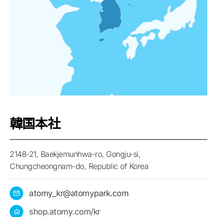
韓国本社
2148-21, Baekjemunhwa-ro, Gongju-si,
Chungcheongnam-do, Republic of Korea
E
atomy_kr@atomypark.com
-
H
shop.atomy.com/kr
M