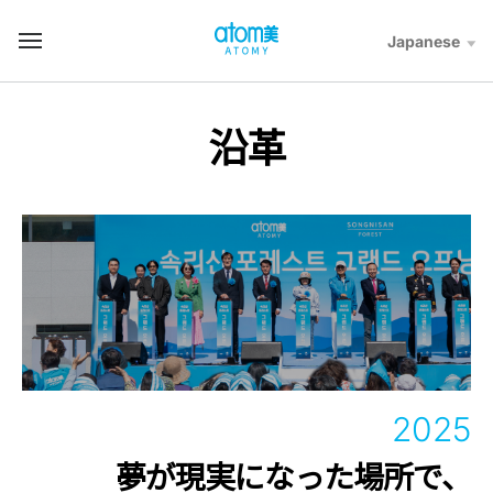
컨
텐
Japanese
T
츠
o
바
t
로
a
가
l
沿革
기
M
영
e
역
n
u
2025
夢が現実になった場所で、