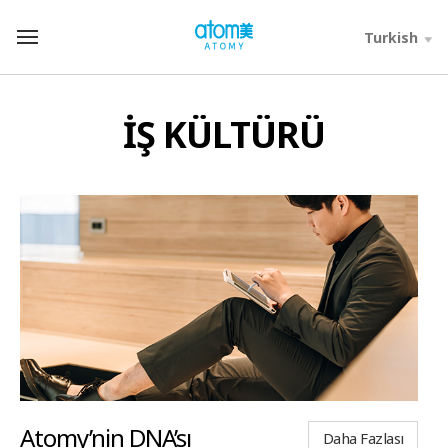
컨
텐
Turkish
T
츠
o
바
t
로
a
가
l
İŞ KÜLTÜRÜ
기
M
영
e
역
n
u
Atomy’nin DNA’sı
Daha Fazlası