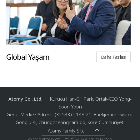
Global Yaşam
Daha Fazlası
Atomy Co., Ltd.
Kurucu Han-Gill Park, Ortak-CEO Yong-
Soon Yoon
Genel Merkez Adresi : (32543) 2148-21, Baekjemunhwa-ro,
Gongju-si, Chungcheongnam-do, Kore Cumhuriyeti
Atomy Family Site
© 2019 ATOMY CO., LTD.
TÜM HAKLARI SAKLIDIR