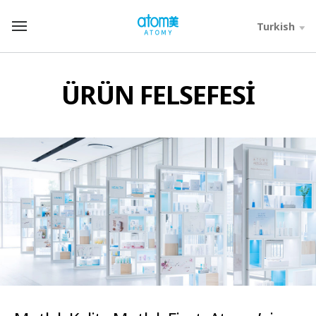
컨
텐
Turkish
T
츠
o
바
t
로
a
가
l
ÜRÜN FELSEFESI
기
M
영
e
역
n
u