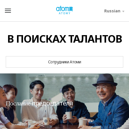
컨
텐
Russian
T
츠
o
바
t
로
a
가
l
В ПОИСКАХ ТАЛАНТОВ
기
M
영
e
역
n
u
Сотрудники Атоми
председателя
Послание