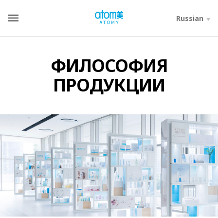
컨
텐
Russian
T
츠
o
바
t
로
a
가
l
ФИЛОСОФИЯ
기
M
영
e
ПРОДУКЦИИ
역
n
u