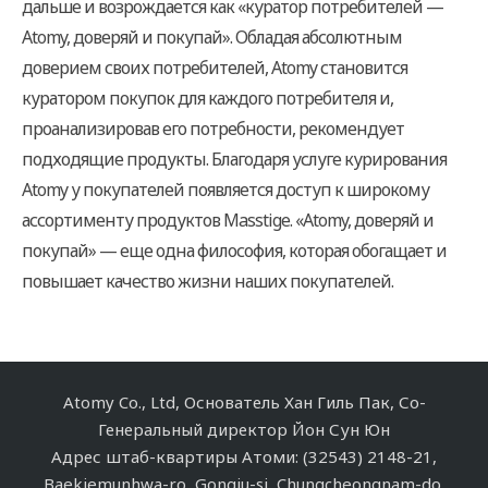
дальше и возрождается как «куратор потребителей —
Atomy, доверяй и покупай». Обладая абсолютным
доверием своих потребителей, Atomy становится
куратором покупок для каждого потребителя и,
проанализировав его потребности, рекомендует
подходящие продукты. Благодаря услуге курирования
Atomy у покупателей появляется доступ к широкому
ассортименту продуктов Masstige. «Atomy, доверяй и
покупай» — еще одна философия, которая обогащает и
повышает качество жизни наших покупателей.
Atomy Co., Ltd, Основатель Хан Гиль Пак, Со-
Генеральный директор Йон Сун Юн
Адрес штаб-квартиры Атоми: (32543) 2148-21,
Baekjemunhwa-ro, Gongju-si, Chungcheongnam-do,