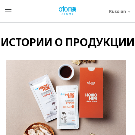
컨
텐
Russian
T
츠
o
바
t
로
a
가
l
ИСТОРИИ О ПРОДУКЦИИ
기
M
영
e
역
n
u