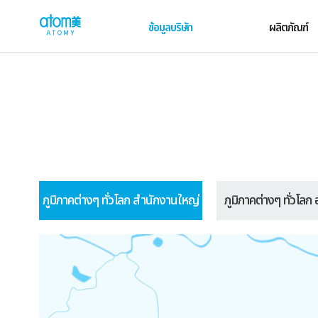
컨
W
텐
e
ข้อมูลบริษัท
ผลิตภัณฑ์
츠
l
바
로
c
가
o
기
m
영
e
역
t
o
G
ภู
l
ภูมิภาคต่างๆ ทั่วโลก สำนักงานใหญ่
ภูมิภาคต่างๆ ทั่วโลก
มิ
o
ภ
b
า
a
ค
l
ต่
A
า
t