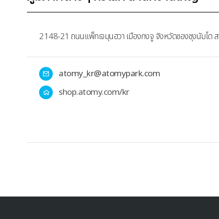
2148-21 ถนนเเพ็กเจมุนฮวา เมืองกงจู จังหวัดชองชุงนัมโด 
atomy_kr@atomypark.com
อี
เ
shop.atomy.com/kr
ห
ม
น้
ล
า
แ
ร
ก