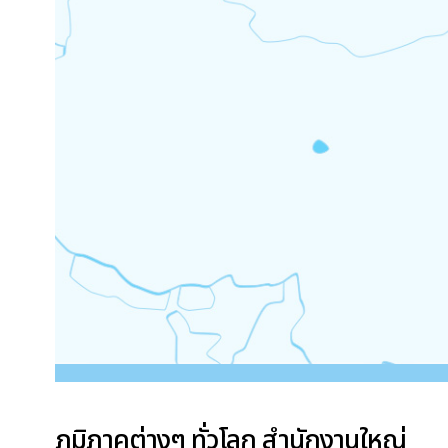
ง
o
ๆ
m
ทั่
y
ว
G
โ
l
ล
o
ก
b
a
l
M
e
n
u
ภูมิภาคต่างๆ ทั่วโลก สำนักงานใหญ่