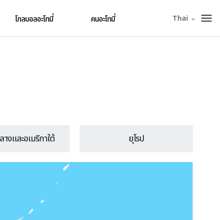
Thai
โกลบอลอะโทมี่
คนอะโทมี่
T
o
t
a
l
M
e
n
u
ลางและอเมริกาใต้
ยุโรป