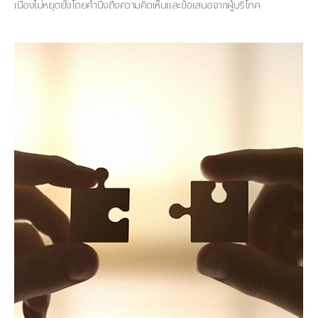
เนื่องไม่หยุดยั้งโดยคำนึงถึงความคิดเห็นและข้อเสนอจากผู้บริโภค