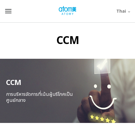
컨
텐
Thai
T
츠
o
바
t
로
a
가
l
CCM
기
M
영
e
역
n
u
CCM
การบริหารจัดการที่เน้นผู้บริโภคเป็น
ศูนย์กลาง