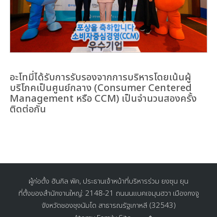
อะโทมี่ได้รับการรับรองจากการบริหารโดยเน้นผู้
บริโภคเป็นศูนย์กลาง (Consumer Centered
Management หรือ CCM) เป็นจำนวนสองครั้ง
ติดต่อกัน
ผู้ก่อตั้ง ฮันกิล พัค, ประธานเจ้าหน้าที่บริหารร่วม ยงซุน ยุน
ที่ตั้งของสำนักงานใหญ่: 2148-21 ถนนนเเบคเจมุนฮวา เมืองกงจู
จังหวัดชองชุงนัมโด สาธารณรัฐเกาหลี (32543)