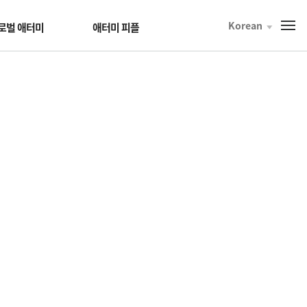
Korean
T
로벌 애터미
애터미 피플
o
t
a
l
M
e
n
u