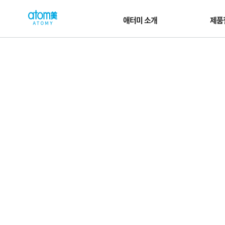
컨
W
텐
e
애터미 소개
제품
츠
l
바
로
c
가
o
기
m
영
e
역
t
o
G
l
o
b
a
l
A
t