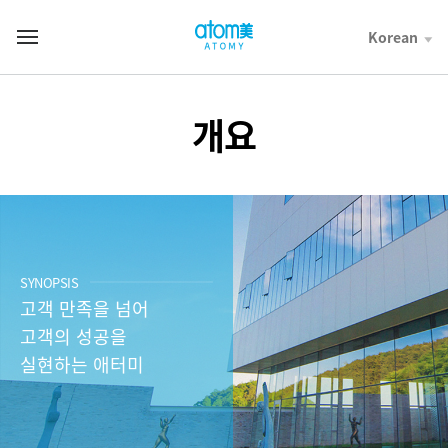
컨
텐
Korean
T
츠
o
바
t
로
a
가
l
개요
기
M
영
e
역
n
u
개
요
SYNOPSIS
고객 만족을 넘어
고객의 성공을
실현하는 애터미