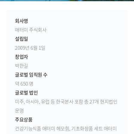
회사명
애터미 주식회사
설립일
2009년 6월 1일
창업자
박한길
글로벌 임직원 수
약 650 명
글로벌 법인
미주, 아시아, 유럽 등 한국본사 포함 총 27개 현지법인
운영
주요상품
건강기능식품 애터미 헤모힘, 기초화장품 세트 애터미