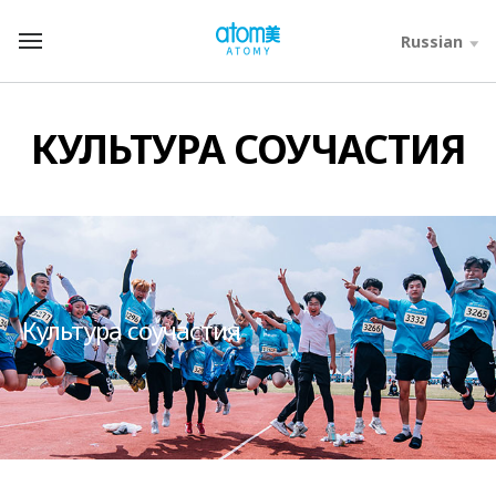
컨
텐
Russian
T
츠
o
바
t
로
a
가
l
КУЛЬТУРА СОУЧАСТИЯ
기
M
영
e
역
n
u
Культура соучастия