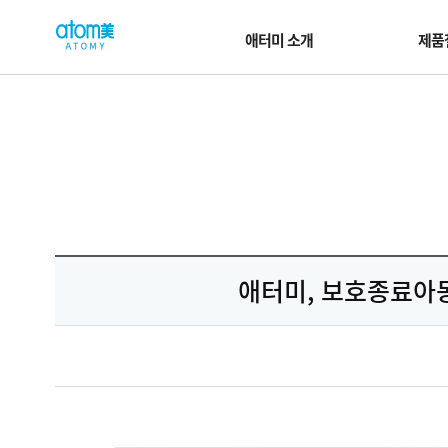
컨
W
텐
e
애터미 소개
제품
츠
l
바
로
c
가
o
기
m
영
e
역
t
o
G
l
애터미, 보호종료아동
o
b
a
l
A
t