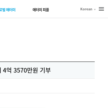
Korean
T
로벌 애터미
애터미 피플
o
t
a
l
M
e
n
u
4억 3570만원 기부