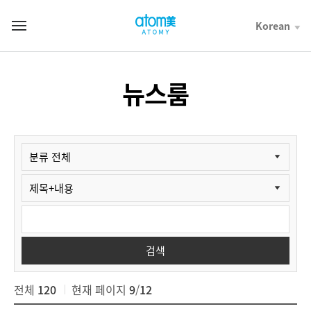
컨
텐
Korean
T
츠
o
바
t
로
a
가
l
뉴스룸
기
M
영
e
역
n
u
뉴
스
룸
검
색
검색
전체
120
현재 페이지
9
/
12