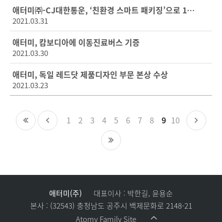
애터미㈜-CJ대한통운, ‘친환경 스마트 패키징’으로 1년간 감축시킨 플라스틱 약 230톤 추산
2021.03.31
애터미, 캄보디아에 이동진료버스 기증
2021.03.30
애터미, 독일 레드닷 제품디자인 부문 본상 수상
2021.03.23
1
2
3
4
5
6
7
8
9
10
첫
이
다
페
전
음
이
페
페
마
지
이
이
지
지
지
막
페
이
지
애터미(주)
대표이사 : 박한길, 윤용순
본사 : (32543) 충청남도 공주시 백제문화로 2148-21
Atomy Family Site