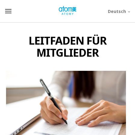
컨
텐
Deutsch
T
츠
o
바
t
로
a
가
l
LEITFADEN FÜR
기
M
영
e
MITGLIEDER
역
n
u