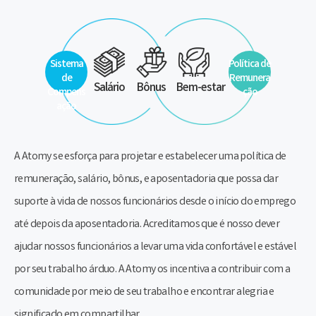
Sistema
Política de
de
Remunera
Salário
Bônus
Bem-estar
Compens
ção
ação
A Atomy se esforça para projetar e estabelecer uma política de
remuneração, salário, bônus, e aposentadoria que possa dar
suporte à vida de nossos funcionários desde o início do emprego
até depois da aposentadoria. Acreditamos que é nosso dever
ajudar nossos funcionários a levar uma vida confortável e estável
por seu trabalho árduo. A Atomy os incentiva a contribuir com a
comunidade por meio de seu trabalho e encontrar alegria e
significado em compartilhar.