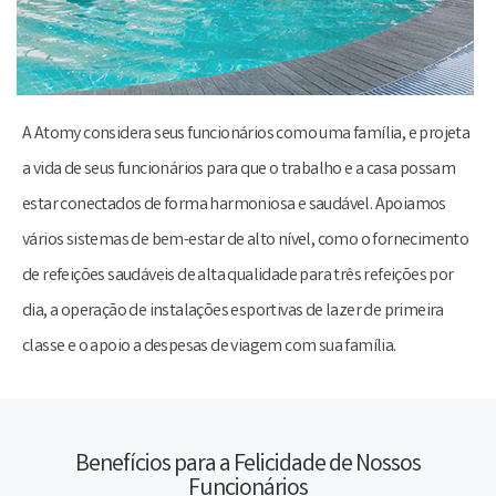
s
A Atomy considera seus funcionários como uma família, e projeta
a vida de seus funcionários para que o trabalho e a casa possam
estar conectados de forma harmoniosa e saudável. Apoiamos
vários sistemas de bem-estar de alto nível, como o fornecimento
de refeições saudáveis ​​de alta qualidade para três refeições por
dia, a operação de instalações esportivas de lazer de primeira
classe e o apoio a despesas de viagem com sua família.
Benefícios para a Felicidade de Nossos
Funcionários