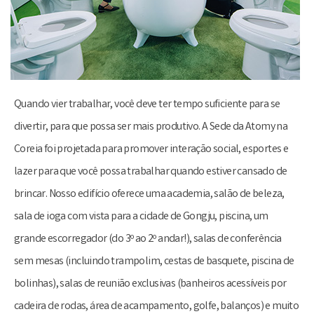
o
u
s
Quando vier trabalhar, você deve ter tempo suficiente para se
divertir, para que possa ser mais produtivo. A Sede da Atomy na
Coreia foi projetada para promover interação social, esportes e
lazer para que você possa trabalhar quando estiver cansado de
brincar. Nosso edifício oferece uma academia, salão de beleza,
sala de ioga com vista para a cidade de Gongju, piscina, um
grande escorregador (do 3º ao 2º andar!), salas de conferência
sem mesas (incluindo trampolim, cestas de basquete, piscina de
bolinhas), salas de reunião exclusivas (banheiros acessíveis por
cadeira de rodas, área de acampamento, golfe, balanços) e muito