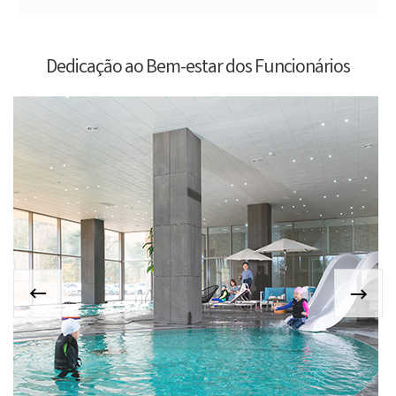
Dedicação ao Bem-estar dos Funcionários
P
N
r
e
e
x
v
t
i
o
u