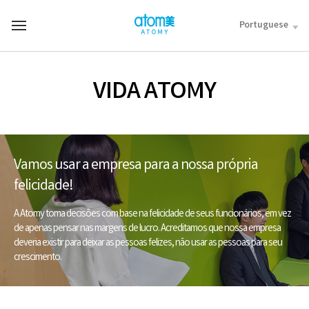
컨
텐
Portuguese
T
츠
o
바
t
로
a
가
l
VIDA ATOMY
기
M
영
e
역
n
u
Vamos usar a empresa para a nossa própria
felicidade!
A Atomy toma decisões com base na felicidade de seus funcionários, em vez
de apenas pensar nas margens de lucro. Acreditamos que nossa empresa
deveria existir para deixar as pessoas felizes, não usar as pessoas para seu
crescimento.