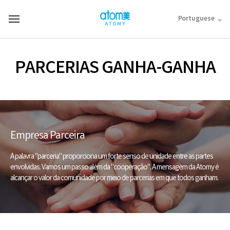
컨
텐
Portuguese
T
츠
o
바
t
로
a
가
l
PARCERIAS GANHA-GANHA
기
M
영
e
역
n
u
Empresa Parceira
A palavra "parceria" proporciona um forte senso de unidade entre as partes
envolvidas.
Vamos um passo além da "cooperação".
A mensagem da Atomy é
alcançar o valor da comunidade por meio de parcerias em que todos ganham.