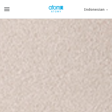
컨
텐
Indonesian
T
츠
o
바
t
로
a
가
l
기
M
영
e
역
n
u