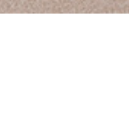
Atomy HemoHIM
Disukai oleh semua orang di seluruh dunia
Ekstrak campuran dalam HemoHIM, di antaranya Angelica
Gigas,
telah mendapatkan berbagai paten dari Korea,
Amerika, Jepang, serta empat negara Eropa (Jerman,
Inggris, Prancis, dan Italia).
Produk ini disukai oleh para
konsumen di berbagai wilayah di mana Atomy berada.