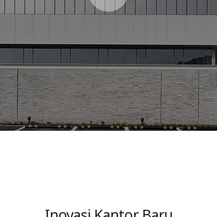
상
V
I
E
W
Inovasi Kantor Baru