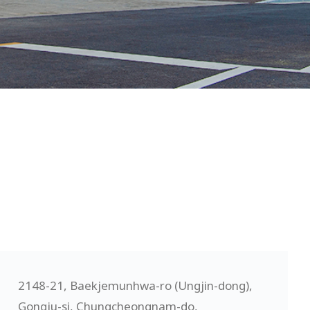
2148-21, Baekjemunhwa-ro (Ungjin-dong),
Gongju-si, Chungcheongnam-do,