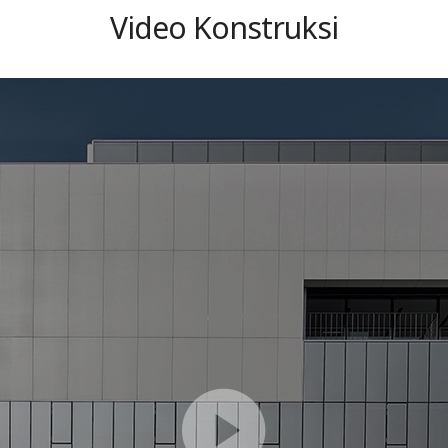
Video Konstruksi
준
공
영