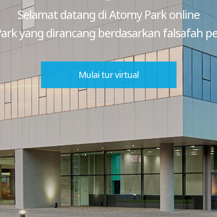
Selamat datang di Atomy Park online
 Park yang dirancang berdasarkan falsafah p
Mulai tur virtual