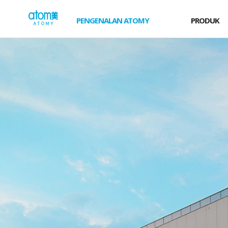
컨
W
텐
e
PENGENALAN ATOMY
PRODUK
츠
l
바
로
c
가
o
기
m
영
e
역
t
o
G
l
o
b
a
l
A
t