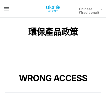
컨
텐
Chinese
T
츠
(Traditional)
o
바
t
로
a
가
l
環保產品政策
기
M
영
e
역
n
u
WRONG ACCESS