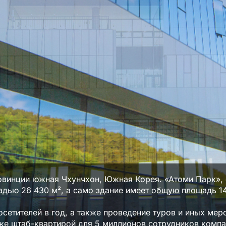
винции южная Чхунчхон, Южная Корея. «Атоми Парк», 
адью 26 430 м², а само здание имеет общую площадь 14 
сетителей в год, а также проведение туров и иных мер
же штаб-квартирой для 5 миллионов сотрудников компан