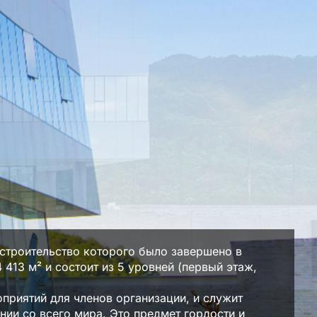
строительство которого было завершено в
413 м² и состоит из 5 уровней (первый этаж,
оприятий для членов организации, и служит
ии со всего мира. Это предмет гордости и