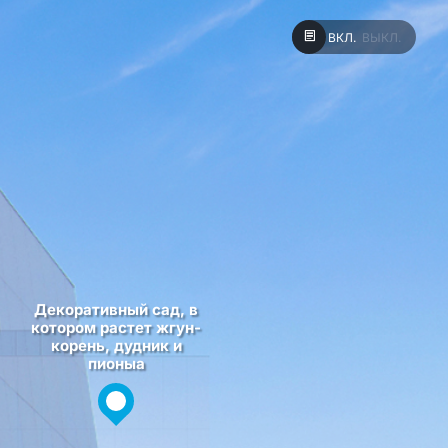
ВКЛ.
ВЫКЛ.
Декоративный сад, в
котором растет жгун-
корень, дудник и
пионыa