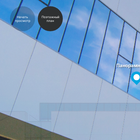
Начать
Поэтажный
просмотр
план
Панорамн