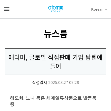
컨
텐
Korean
T
츠
o
바
t
로
a
가
l
뉴스룸
기
M
영
e
역
n
u
애터미, 글로벌 직접판매 기업 탑텐에
들어
작성일시
2025.03.27 09:28
헤모힘, 노니 등은 세계일류상품으로 발돋움
중